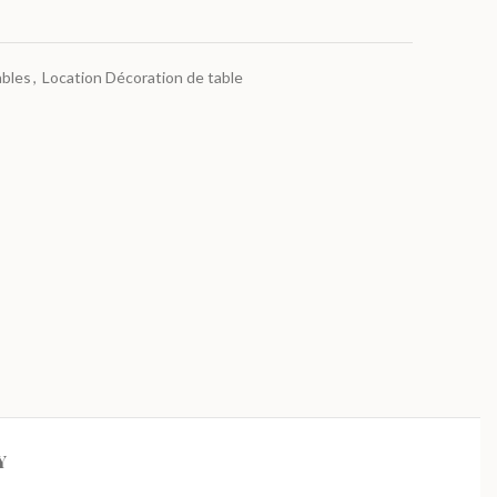
ables
,
Location Décoration de table
Y