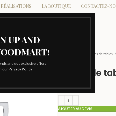
 RÉALISATIONS
LA BOUTIQUE
CONTACTEZ-NO
GN UP AND
WOODMART!
Home
Location Centres de tables
rends and get exclusive offers
Centre de ta
th our
Privacy Policy
AJOUTER AU DEVIS