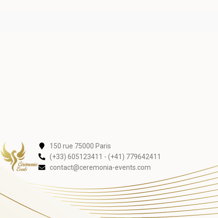
150 rue 75000 Paris
(+33) 605123411 - (+41) 779642411
contact@ceremonia-events.com