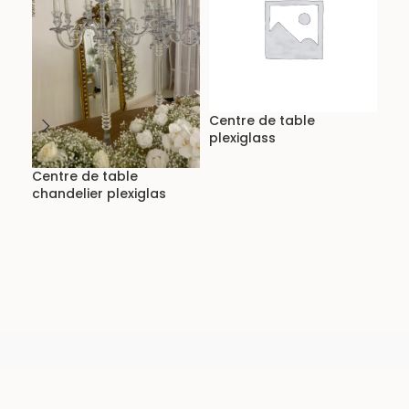
Cen
mar
Centre de table
plexiglass
Centre de table
chandelier plexiglas