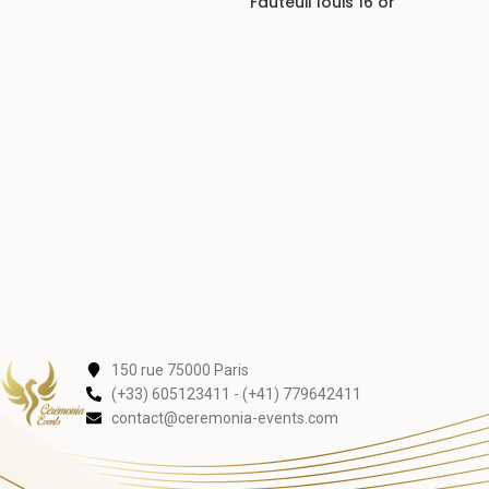
Fauteuil louis 16 or
150 rue 75000 Paris
(+33) 605123411 - (+41) 779642411
contact@ceremonia-events.com