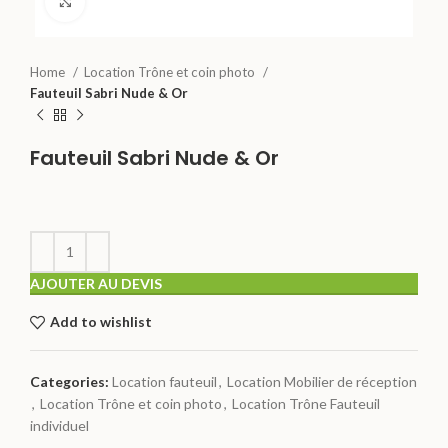
Click to enlarge
Home
Location Trône et coin photo
Fauteuil Sabri Nude & Or
Fauteuil Sabri Nude & Or
AJOUTER AU DEVIS
Add to wishlist
Categories:
Location fauteuil
,
Location Mobilier de réception
,
Location Trône et coin photo
,
Location Trône Fauteuil
individuel