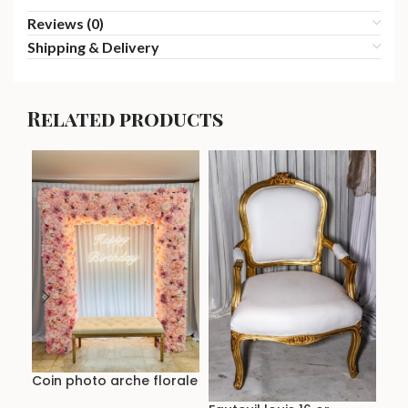
Reviews (0)
Shipping & Delivery
Related products
For
Coin photo arche florale