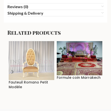
Reviews (0)
Shipping & Delivery
Related products
For
Formule coin Marrakech
Fauteuil Romano Petit
Modèle