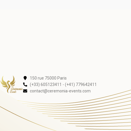
150 rue 75000 Paris
(+33) 605123411 - (+41) 779642411
contact@ceremonia-events.com