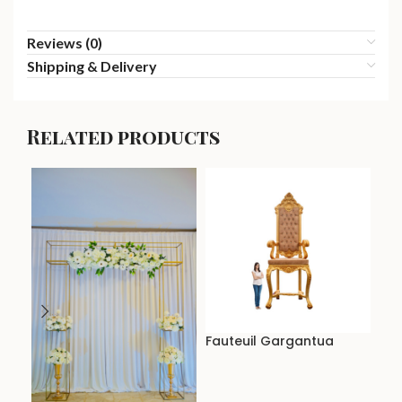
Reviews (0)
Shipping & Delivery
Related products
Fauteuil Gargantua
Fau
Mo