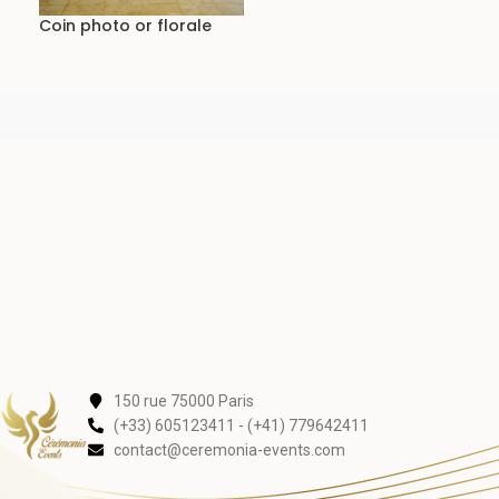
Coin photo or florale
150 rue 75000 Paris
(+33) 605123411 - (+41) 779642411
contact@ceremonia-events.com