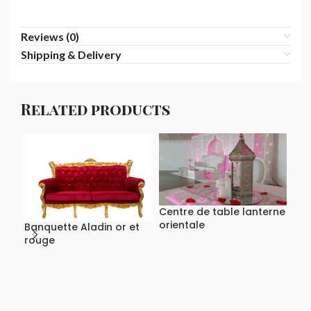
Reviews (0)
Shipping & Delivery
Related products
Centre de table lanterne
orientale
Banquette Aladin or et
rouge
Fau